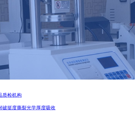
品
质检机构
耐破
挺度
撕裂
光学
厚度
吸收