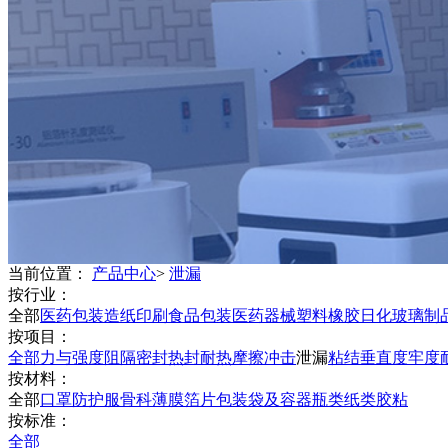
当前位置：
产品中心
>
泄漏
按行业：
全部
医药包装
造纸印刷
食品包装
医药器械
塑料橡胶
日化
玻璃制
按项目：
全部
力与强度
阻隔
密封
热封
耐热
摩擦
冲击
泄漏
粘结
垂直度
牢度
按材料：
全部
口罩防护服
骨科
薄膜
箔片
包装袋及容器
瓶类
纸类
胶粘
按标准：
全部