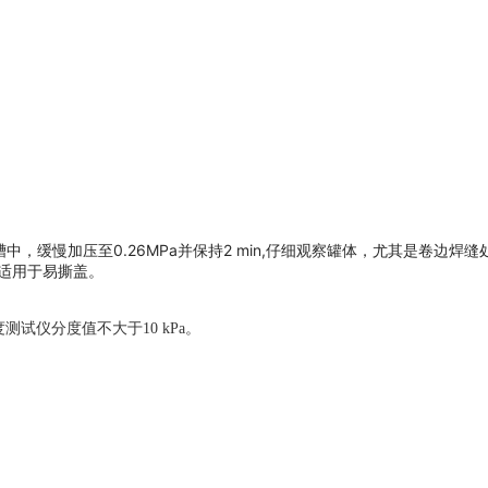
中，缓慢加压至0.26MPa并保持2 min,仔细观察罐体，尤其是卷
不适用于易撕盖。
测试仪分度值不大于10 kPa。