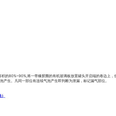
容积的80%~90%,将一带橡胶圈的有机玻璃板放置罐头开启端的卷边
有无气泡产生。凡同一部位有连续气泡产生即判断为泄漏，标记漏气部位。
法）